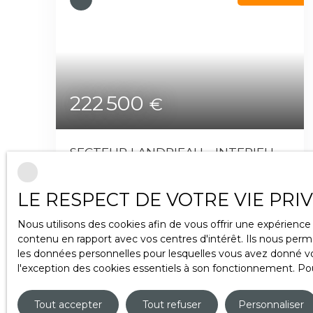
222 500
€
SECTEUR LANDRIEAU - INTERIEUR
VENDEE GLOBE -
05 a 94 ca
LE RESPECT DE VOTRE VIE PRI
Les Sables-d'Olonne 85340
EXCLUSIVITE ITI - Belle parcelle en
Nous utilisons des cookies afin de vous offrir une expérien
impasse de 594 m² dont 116 m² de
contenu en rapport avec vos centres d'intérêt. Ils nous perme
passage privé - Aucun vis à vis - Secteur
les données personnelles pour lesquelles vous avez donné vot
Landrieau (interieur Vendée gLobe). Libre
l'exception des cookies essentiels à son fonctionnement. Pou
de constructeur
Tout accepter
Tout refuser
Personnaliser