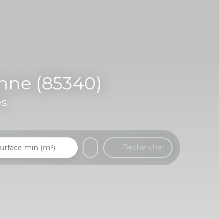
onne (85340)
es
Rechercher
urface min (m²)