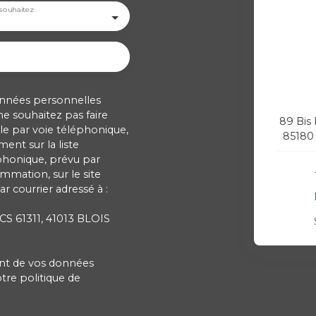
souhaitez
onnées personnelles
 souhaitez pas faire
89 Bis
e par voie téléphonique,
85180
ent sur la liste
phonique, prévu par
ommation, sur le site
r courrier adressé à :
 CS 61311, 41013 BLOIS
ment de vos données
otre
politique de