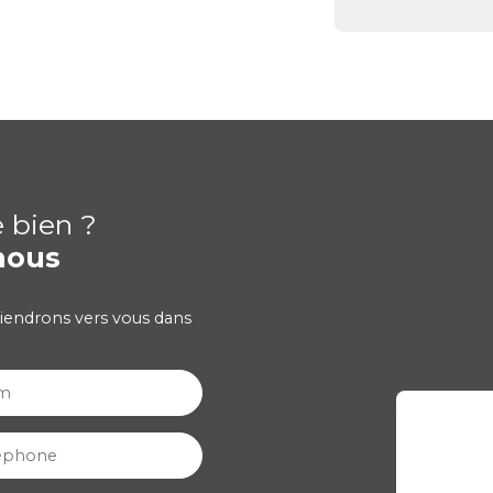
e bien ?
nous
viendrons vers vous dans
m
éphone