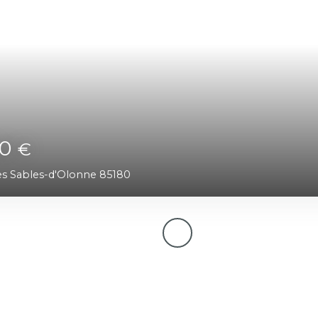
000
€
Les Sables-d'Olonne 85180