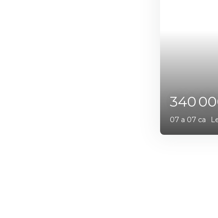
364 
06 a 99 ca