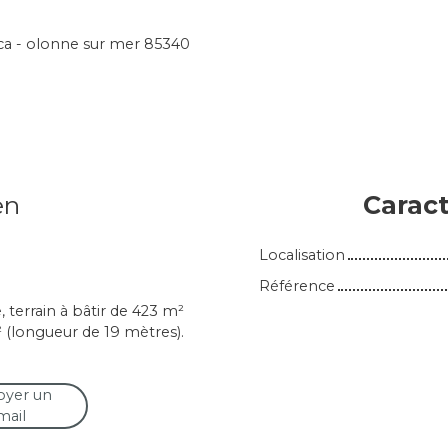
3 ca - olonne sur mer 85340
en
Caract
Localisation
Référence
 terrain à bâtir de 423 m²
² (longueur de 19 mètres).
oyer un
mail