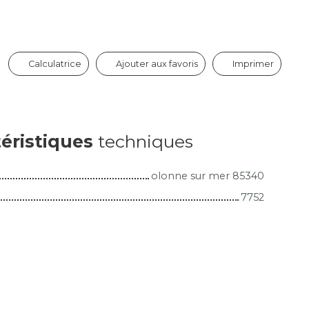
Calculatrice
Ajouter aux favoris
Imprimer
éristiques
techniques
olonne sur mer 85340
7752