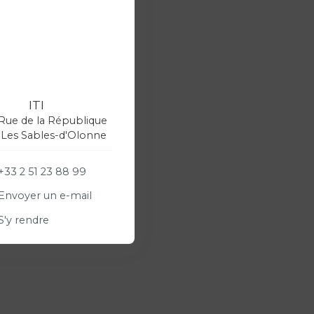
ITI
 Rue de la République
 Les Sables-d'Olonne
+33 2 51 23 88 99
Envoyer un e-mail
S'y rendre