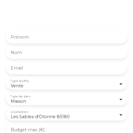
Abonnez-vous à notre alerte mail et soyez averti dès
qu’un bien correspondant à vos critères est disponible.
Pas besoin de voyager dans l’espace, votre futur chez-
vous pourrait être plus proche que vous ne le pensez !
Prénom
Nom
Email
Type d'offre
Vente
Type de bien
Maison
Localisation
Les Sables-d'Olonne 85180
Budget max (€)