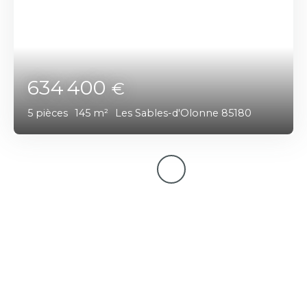
634 400
€
5
pièces
145
m²
Les Sables-d'Olonne 85180
Votre nouvelle maison
vous attend peut-être déjà !