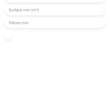
Surface min (m²)
Pièces min
J'accepte le traitement de mes données
personnelles conformément au RGPD. Si vous ne
souhaitez pas faire l'objet de prospection
commerciale par voie téléphonique, vous pouvez
vous inscrire gratuitement sur la liste d'opposition
au démarchage téléphonique, prévu par l'article
L223-1 du code de la consommation, sur le site
Internet www.bloctel.gouv.fr ou par courrier
adressé à :
Société Worldline, Service Bloctel, CS 61311, 41013
BLOIS CEDEX.
Pour en savoir plus sur le traitement de vos
données personnelles, veuillez consulter notre