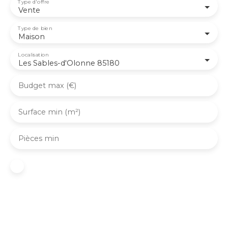
Type d'offre
Vente
Type de bien
Maison
Localisation
Les Sables-d'Olonne 85180
Budget max (€)
Surface min (m²)
Pièces min
J'accepte le traitement de mes données
personnelles conformément au RGPD. Si vous ne
souhaitez pas faire l'objet de prospection
commerciale par voie téléphonique, vous pouvez
vous inscrire gratuitement sur la liste d'opposition
au démarchage téléphonique, prévu par l'article