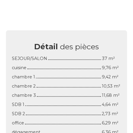
Détail
des pièces
SEJOUR/SALON
37 m²
cuisine
9,76 m²
chambre 1
9,42 m²
chambre 2
10,53 m²
chambre 3
11,68 m²
SDB 1
4,64 m²
SDB 2
2,73 m²
office
6,29 m²
dégagement
6,36 m²