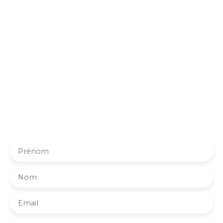
Votre nouvelle maison
vous attend peut-être déjà !
Abonnez-vous à notre alerte mail et soyez averti dès
qu’un bien correspondant à vos critères est disponible.
Pas besoin de voyager dans l’espace, votre futur chez-
vous pourrait être plus proche que vous ne le pensez !
Prénom
Nom
Email