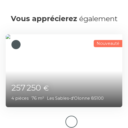
Vous apprécierez
également
Nouveauté
257 250
€
4
pièces
76
m²
Les Sables-d'Olonne 85100