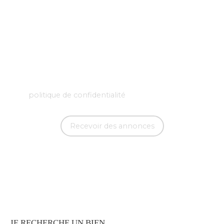
L223-1 du code de la consommation, sur le site
Internet www.bloctel.gouv.fr ou par courrier
adressé à :
Société Worldline, Service Bloctel, CS 61311, 41013
BLOIS CEDEX.
Pour en savoir plus sur le traitement de vos
données personnelles, veuillez consulter notre
politique de confidentialité
.
Recevoir des annonces
JE RECHERCHE UN BIEN