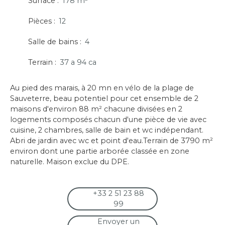
Surface
:
178
m²
Pièces
:
12
Salle de bains
:
4
Terrain
:
37 a 94 ca
Au pied des marais, à 20 mn en vélo de la plage de
Sauveterre, beau potentiel pour cet ensemble de 2
maisons d'environ 88 m² chacune divisées en 2
logements composés chacun d'une pièce de vie avec
cuisine, 2 chambres, salle de bain et wc indépendant.
Abri de jardin avec wc et point d'eau.Terrain de 3790 m²
environ dont une partie arborée classée en zone
naturelle. Maison exclue du DPE.
+33 2 51 23 88
99
Envoyer un