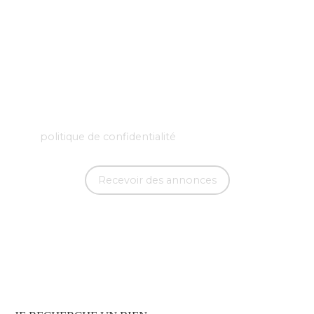
L223-1 du code de la consommation, sur le site
Internet www.bloctel.gouv.fr ou par courrier
adressé à :
Société Worldline, Service Bloctel, CS 61311, 41013
BLOIS CEDEX.
Pour en savoir plus sur le traitement de vos
données personnelles, veuillez consulter notre
politique de confidentialité
.
Recevoir des annonces