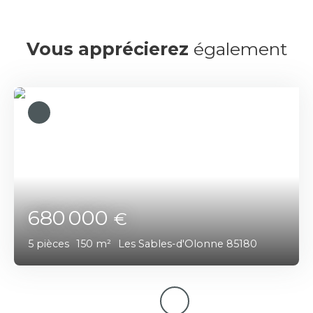
Vous apprécierez
également
680 000
€
5
pièces
150
m²
Les Sables-d'Olonne 85180