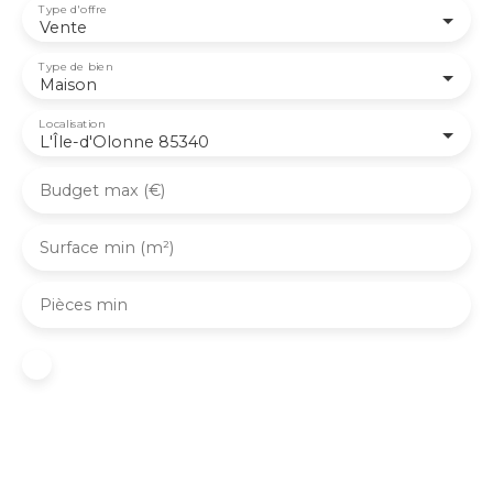
Type d'offre
Vente
Type de bien
Maison
Localisation
L'Île-d'Olonne 85340
Budget max (€)
Surface min (m²)
Pièces min
J'accepte le traitement de mes données
personnelles conformément au RGPD. Si vous ne
souhaitez pas faire l'objet de prospection
commerciale par voie téléphonique, vous pouvez
vous inscrire gratuitement sur la liste d'opposition
au démarchage téléphonique, prévu par l'article