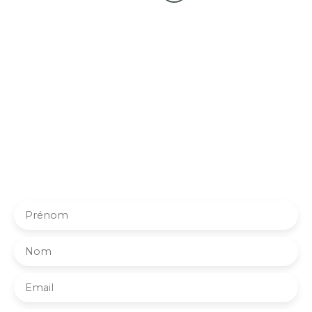
Votre nouvelle maison
vous attend peut-être déjà !
Abonnez-vous à notre alerte mail et soyez averti dès
qu’un bien correspondant à vos critères est disponible.
Pas besoin de voyager dans l’espace, votre futur chez-
vous pourrait être plus proche que vous ne le pensez !
Prénom
Nom
Email