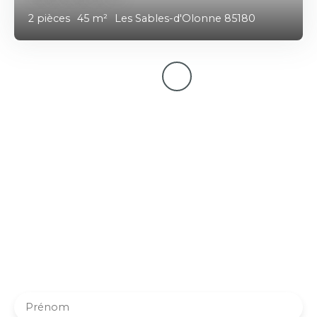
2
pièces
45
m²
Les Sables-d'Olonne 85180
Votre nouvelle maison
vous attend peut-être déjà !
Abonnez-vous à notre alerte mail et soyez averti dès
qu’un bien correspondant à vos critères est disponible.
Pas besoin de voyager dans l’espace, votre futur chez-
vous pourrait être plus proche que vous ne le pensez !
Prénom